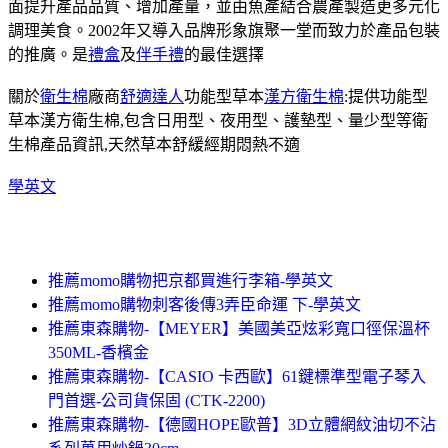
面提升產品品質、增加產量，並由魚產結合農產製造更多元化
調理美食。2002年又導入品牌形象旗聚一堂而致力於產品包裝
的推廣。是
禮盒
及
伴手禮
的最佳選擇
關於
衛生棉
廠商
舒適達人
功能型草本
漢方衛生棉
:提供功能型
草本漢方衛生棉,包含日用型、夜用型、護墊型、量少型等衛
生棉產品資訊,天然草本舒緩經期悶熱不適
學英文
推薦momo購物把京都買進行李箱-學英文
推薦momo購物刺客後傳3弄臣命運 下-學英文
推薦東森購物-【MEYER】美國美亞炫彩寬口徑保溫杯
350ML-香檳金
推薦東森購物-【CASIO 卡西歐】61鍵標準型電子琴入
門首選-公司貨保固 (CTK-2200)
推薦東森購物-【德國HOPE歐普】3D立體網紋油切不沾