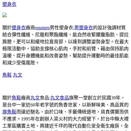
塑身衣
關於
塑身衣
廠商
equmen
男性塑身衣:
男塑身衣
的設計強調材質
結合彈性纖維、尼龍和聚酯纖維，能自然收緊腰腹脂肪、提拉
肩膀，更可以和緩地拉直背部，以達到調整姿勢身型。在最大
極限活動中，協助支撐核心肌肉、手肘和前臂，藉由保持肌肉
溫暖、提升身體機能和改善姿勢，幫助提升運動時的最佳肌能
和減少受傷風險。
魚鬆
丸文
關於
魚鬆
廠商
丸文
食品:
丸文食品
旗聚一堂創立於民國39年，
是台中一家近60年老字號的魚香世家，以新鮮味美、高品質的
旗魚鬆
而遠近馳名，由於口味、手藝傳統道地，貨真價實而供
不應求。1995年在創辦人梁火村的大力經營下，於台中縣大裡
工業區購置土地，興建近千坪的現代自動化安全衛生廠房，全