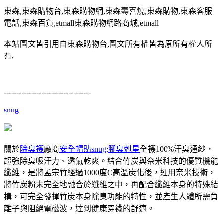
東森,東森購物台,東森購物網,東森壽喜燒,東森購物,東森客服
電話,東森百貨,etmall東森購物網路商城,etmall
本站圖文皆引用自東森購物台,圖文所有權皆為原所有權人所
有,
-----------------------------------
snug
關於
除臭襪
廠商
安全帽貼
snug
:
腳臭剋星
全襪100%汗臭通紗，
超強除臭吸汗力、透氣乾爽。結合竹炭與奈米科技的優質機能
纖維，是將孟宗竹經過1000度C高溫炭化後，運用奈米技術，
將竹炭粉末完全地融合於纖維之中，再配合纖維本身的特殊結
構，可完全發揮竹炭本身除臭功能的特性，並產生人體所需負
離子與阻絕電磁波，達到健康穿襪的舒適。