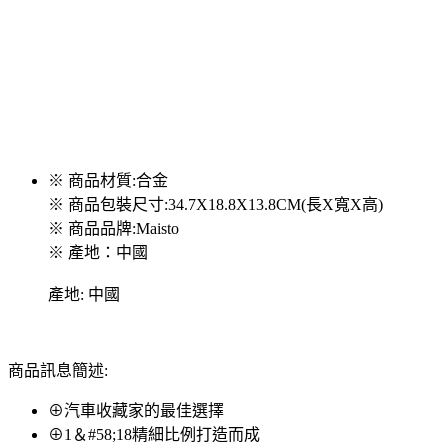
※ 商品材質:合金
※ 商品包裝尺寸:34.7X18.8X13.8CM(長X寬X高)
※ 商品品牌:Maisto
※ 產地：中國
產地: 中國
商品訊息簡述:
⊕汽車收藏家的最佳選擇
⊕1＆#58;18精細比例打造而成