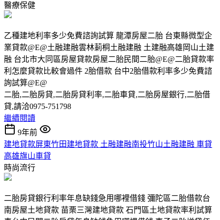
醫療保健
乙種建地利率多少免費諮詢試算 龍潭房屋二胎 台東縣微型企
業貸款@E@土融建融雲林莿桐土融建融 土建融高雄岡山土建
融 台北市大同區房屋貸款房屋二胎民間二胎@E@二胎貸款率
利怎麼貸款比較會過件 2胎借款 台中2胎借款利率多少免費諮
詢試算@E@
二胎,二胎房貸,二胎房貸利率,二胎車貸,二胎房屋銀行,二胎借
貸,請洽0975-751798
繼續閱讀
9年前
建地貸款屏東竹田建地貸款 土融建融南投竹山土融建融 車貸
高雄旗山車貸
時尚流行
二胎房貸銀行利率年息缺錢急用哪裡借錢 彌陀區二胎借款台
南房屋土地貸款 苗栗三灣建地貸款 石門區土地貸款率利試算