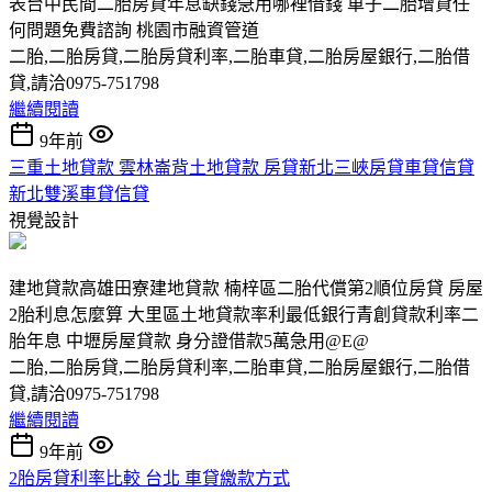
表台中民間二胎房貸年息缺錢急用哪裡借錢 車子二胎增貸任
何問題免費諮詢 桃園市融資管道
二胎,二胎房貸,二胎房貸利率,二胎車貸,二胎房屋銀行,二胎借
貸,請洽0975-751798
繼續閱讀
9年前
三重土地貸款 雲林崙背土地貸款 房貸新北三峽房貸車貸信貸
新北雙溪車貸信貸
視覺設計
建地貸款高雄田寮建地貸款 楠梓區二胎代償第2順位房貸 房屋
2胎利息怎麼算 大里區土地貸款率利最低銀行青創貸款利率二
胎年息 中壢房屋貸款 身分證借款5萬急用@E@
二胎,二胎房貸,二胎房貸利率,二胎車貸,二胎房屋銀行,二胎借
貸,請洽0975-751798
繼續閱讀
9年前
2胎房貸利率比較 台北 車貸繳款方式