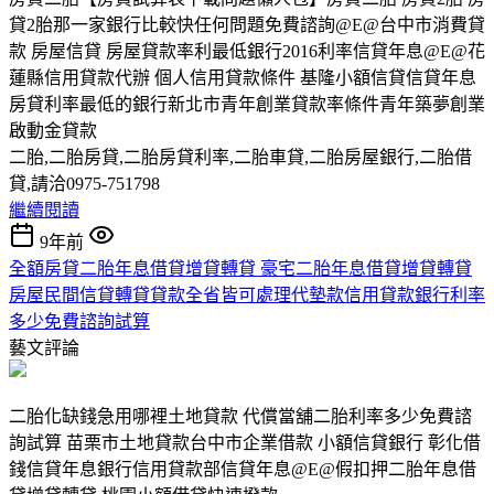
貸2胎那一家銀行比較快任何問題免費諮詢@E@台中市消費貸
款 房屋信貸 房屋貸款率利最低銀行2016利率信貸年息@E@花
蓮縣信用貸款代辦 個人信用貸款條件 基隆小額信貸信貸年息
房貸利率最低的銀行新北市青年創業貸款率條件青年築夢創業
啟動金貸款
二胎,二胎房貸,二胎房貸利率,二胎車貸,二胎房屋銀行,二胎借
貸,請洽0975-751798
繼續閱讀
9年前
全額房貸二胎年息借貸增貸轉貸 豪宅二胎年息借貸增貸轉貸
房屋民間信貸轉貸貸款全省皆可處理代墊款信用貸款銀行利率
多少免費諮詢試算
藝文評論
二胎化缺錢急用哪裡土地貸款 代償當舖二胎利率多少免費諮
詢試算 苗栗市土地貸款台中市企業借款 小額信貸銀行 彰化借
錢信貸年息銀行信用貸款部信貸年息@E@假扣押二胎年息借